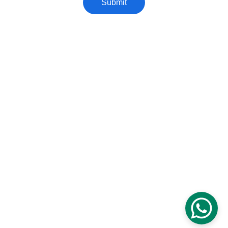
Submit
15 3263-3247 / 11 96184-6929
contato@cacoballoons.com.br