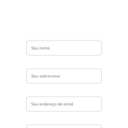
Entre em Contato
Retornaremos seu e-mail assim que possivel.
Nome*
Sobrenome*
Email*
Messagem*