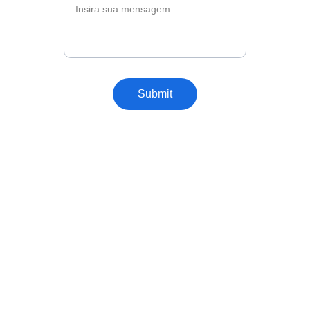
Submit
15 3263-3247 / 11 96184-6929
contato@cacoballoons.com.br